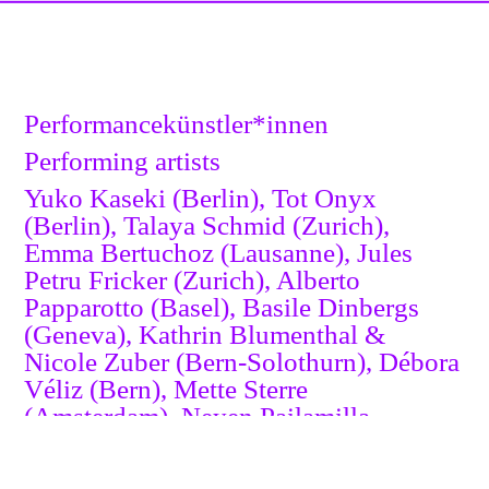
Performancekünstler*innen
Performing artists
Yuko Kaseki (Berlin), Tot Onyx
(Berlin), Talaya Schmid (Zurich),
Emma Bertuchoz (Lausanne), Jules
Petru Fricker (Zurich), Alberto
Papparotto (Basel), Basile Dinbergs
(Geneva), Kathrin Blumenthal &
Nicole Zuber (Bern-Solothurn), Débora
Véliz (Bern), Mette Sterre
(Amsterdam), Neyen Pailamilla
(Zurich), Eugenia Poblete (Fribourg),
Nicola Genovese (Zurich), Sonja