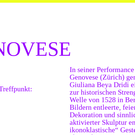
NOVESE
In seiner Performanc
Genovese (Zürich)
gem
Giuliana Beya Dridi 
Treffpunkt:
zur historischen Stren
Welle von 1528 in Be
Bildern entleerte, fei
Dekoration und sinnli
aktivierter Skulptur en
ikonoklastische“ Geste