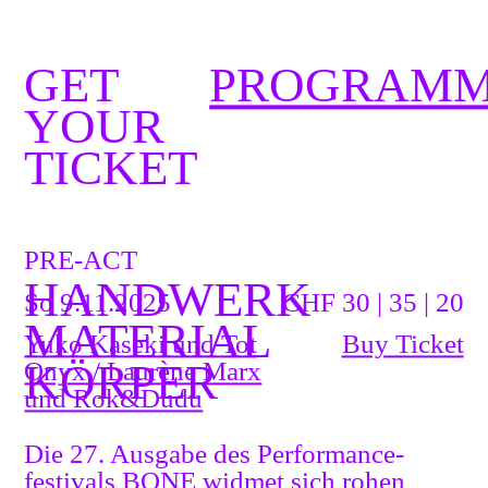
GET
PROGRAM
YOUR
TICKET
PRE-ACT
HANDWERK
So 9.11.2025
CHF 30 | 35 | 20
MATERIAL
Yuko Kaseki und Tot
Buy Ticket
KÖRPER
Onyx / Laurène Marx
und Rok&Dudu
Die 27. Ausgabe des Performance­
festivals BONE widmet sich rohen