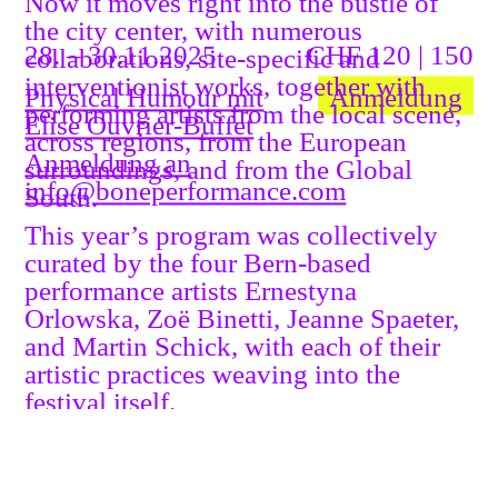
Now it moves right into the bustle of
the city center, with numerous
28. – 30.11.2025
CHF 120 | 150
collaborations, site-specific and
interventionist works, together with
Physical Humour mit
Anmeldung
performing artists from the local scene,
Élise Ouvrier-Buffet
across regions, from the European
Anmeldung an
surroundings, and from the Global
info@boneperformance.com
South.
This year’s program was collectively
curated by the four Bern-based
performance artists Ernestyna
Orlowska, Zoë Binetti, Jeanne Spaeter,
and Martin Schick, with each of their
artistic practices weaving into the
festival itself.
The key visual for the festival poster
was developed in collaboration with
performance artist Talaya Schmid and