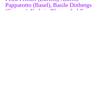
Papparotto (Basel), Basile Dinbergs
(Geneva), Kathrin Blumenthal &
Nicole Zuber (Bern-Solothurn), Débora
Véliz (Bern), Mette Sterre
(Amsterdam), Neyen Pailamilla
(Zurich), Eugenia Poblete (Fribourg),
Nicola Genovese (Zurich), Sonja
Jokiniemi (Helsinki), Efia Serwah
Barning (Ghana), Elise Ouvrier
(France), Stirnimann-Stojanovic
(Zurich), Tejus Menon (Bern), Beth
Dillon (Biel) and Olivia Sahl
(Denmark).
Partner & kooperierende Friends
Institutional friends & cooperating
partners