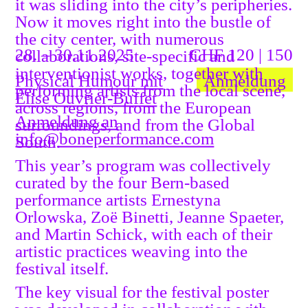
it was sliding into the city’s peripheries.
Now it moves right into the bustle of
the city center, with numerous
28. – 30.11.2025
CHF 120 | 150
collaborations, site-specific and
interventionist works, together with
Physical Humour mit
Anmeldung
performing artists from the local scene,
Élise Ouvrier-Buffet
across regions, from the European
Anmeldung an
surroundings, and from the Global
info@boneperformance.com
South.
This year’s program was collectively
curated by the four Bern-based
performance artists Ernestyna
Orlowska, Zoë Binetti, Jeanne Spaeter,
and Martin Schick, with each of their
artistic practices weaving into the
festival itself.
The key visual for the festival poster